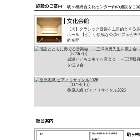
駒ヶ根総合文化センター内の施設をご
【大】クラシック音楽を主目的とする
ホール 【小】小規模な公演や展示会等
的空間
【8/23(日)】
感謝とともに奏でる音楽会 ～三澤照
を偲ぶ会～
【11/14(土)】
桑原志織 ピアノリサイタル2026
駒ヶ根