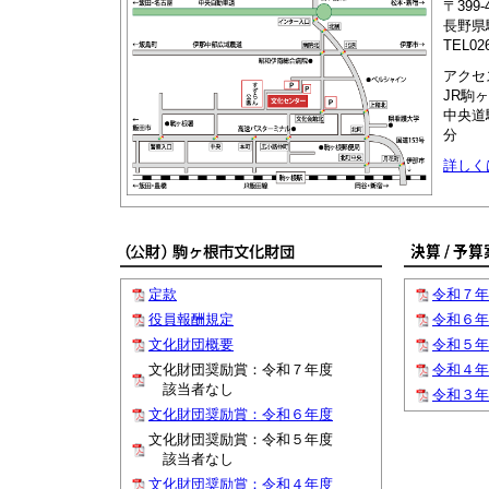
〒399-
長野県
TEL02
アクセ
JR駒
中央道
分
詳しく
定款
令和７年
役員報酬規定
令和６年
文化財団概要
令和５年
文化財団奨励賞：令和７年度
令和４年
該当者なし
令和３年
文化財団奨励賞：令和６年度
文化財団奨励賞：令和５年度
該当者なし
文化財団奨励賞：令和４年度